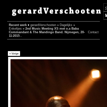
Recent werk
♦
gerardVerschooten
»
Dagelijks
»
Enkeltjes
»
2nd Music Meeting XS met o.a Baba
♦
Commandant & The Mandingo Band. Nijmegen, 20-
Contact
11-2015 .
« Vorige