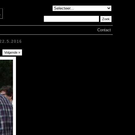
♦
Contact
22.5.2016
Volgende »