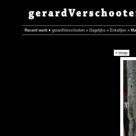
Recent werk
♦
gerardVerschooten
»
Dagelijks
»
Enkeltjes
»
Ma
« Vorige