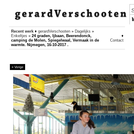
Recent werk
♦
gerardVerschooten
»
Dagelijks
»
Enkeltjes
»
24 graden, Ijbaan, Beerendonck,
♦
camping de Molen, Spiegelwaal, Vermaak in de
Contact
warmte. Nijmegen, 16-10-2017 .
« Vorige