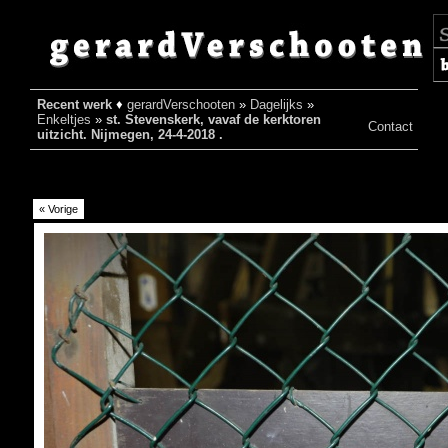
Recent werk
♦
gerardVerschooten
»
Dagelijks
»
♦
Enkeltjes
»
st. Stevenskerk, vavaf de kerktoren
Contact
uitzicht. Nijmegen, 24-4-2018 .
« Vorige