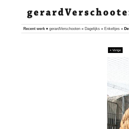
Recent werk
♦
gerardVerschooten
»
Dagelijks
»
Enkeltjes
»
De
« Vorige