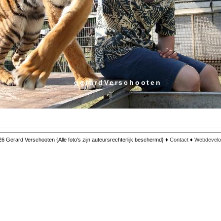
gerardVerschooten
6 Gerard Verschooten {Alle foto's zijn auteursrechterlijk beschermd} ♦
Contact
♦
Webdevelo