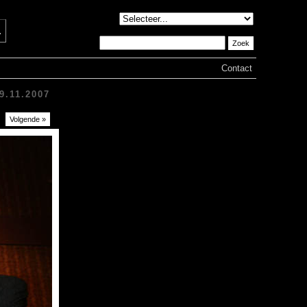
♦
Contact
9.11.2007
Volgende »