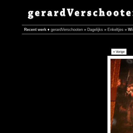
Recent werk
♦
gerardVerschooten
»
Dagelijks
»
Enkeltjes
»
Wi
« Vorige