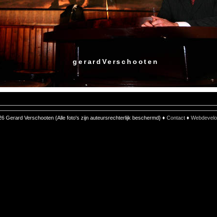
gerardVerschooten
6 Gerard Verschooten {Alle foto's zijn auteursrechterlijk beschermd} ♦
Contact
♦
Webdevelo