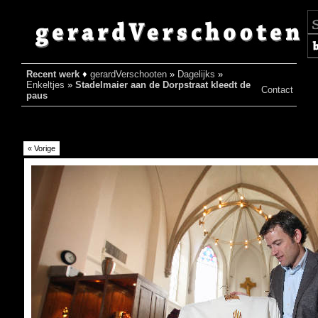
Recent werk
♦
gerardVerschooten
»
Dagelijks
»
♦
Enkeltjes
»
Stadelmaier aan de Dorpstraat kleedt de
Contact
paus
« Vorige