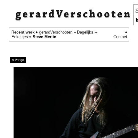
Recent werk
♦
gerardVerschooten
»
Dagelijks
»
♦
Enkeltjes
»
Steve Merlin
Contact
« Vorige