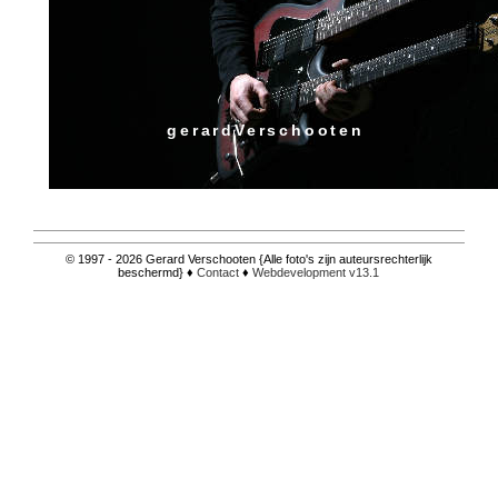
gerardVerschooten
© 1997 - 2026 Gerard Verschooten {Alle foto's zijn auteursrechterlijk
beschermd} ♦
Contact
♦
Webdevelopment v13.1