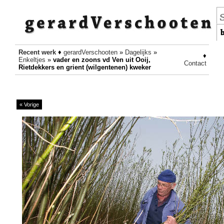
Recent werk
♦
gerardVerschooten
»
Dagelijks
»
♦
Enkeltjes
»
vader en zoons vd Ven uit Ooij,
Contact
Rietdekkers en grient (wilgentenen) kweker
« Vorige