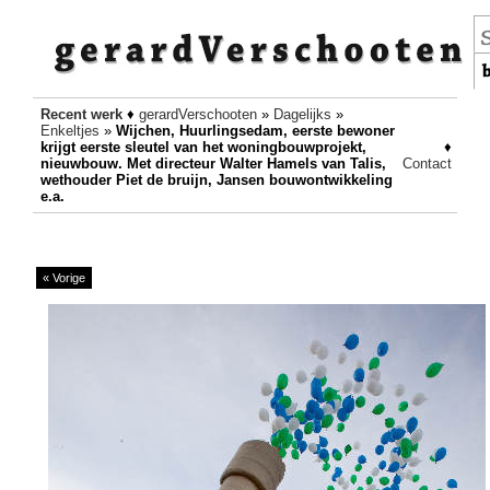
Recent werk
♦
gerardVerschooten
»
Dagelijks
»
Enkeltjes
»
Wijchen, Huurlingsedam, eerste bewoner
krijgt eerste sleutel van het woningbouwprojekt,
♦
nieuwbouw. Met directeur Walter Hamels van Talis,
Contact
wethouder Piet de bruijn, Jansen bouwontwikkeling
e.a.
« Vorige