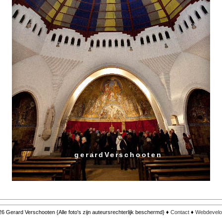
gerardVerschooten
6 Gerard Verschooten {Alle foto's zijn auteursrechterlijk beschermd} ♦
Contact
♦
Webdevelo