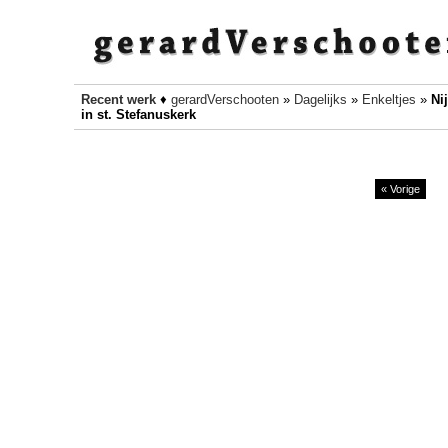
Recent werk
♦
gerardVerschooten
»
Dagelijks
»
Enkeltjes
»
Ni
in st. Stefanuskerk
« Vorige