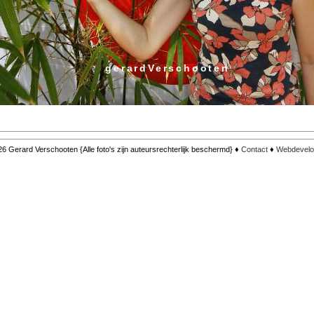
gerardVerschooten
6 Gerard Verschooten {Alle foto's zijn auteursrechterlijk beschermd} ♦
Contact
♦
Webdevelo