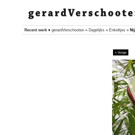
Recent werk
♦
gerardVerschooten
»
Dagelijks
»
Enkeltjes
»
Ni
« Vorige